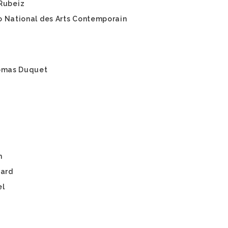
 Rubeiz
o National des Arts Contemporain
omas Duquet
m
hard
el