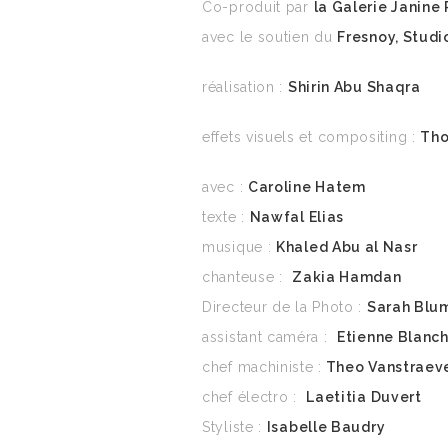
Co-produit par
la Galerie Janine
avec le soutien du
Fresnoy, Studi
réalisation :
Shirin Abu Shaqra
effets visuels et compositing :
Th
avec :
Caroline Hatem
texte :
Nawfal Elias
musique :
Khaled Abu al Nasr
chanteuse :
Zakia Hamdan
Directeur de la Photo :
Sarah Blu
assistant caméra :
Etienne Blanc
chef machiniste :
Theo Vanstraev
chef électro :
Laetitia Duvert
Styliste :
Isabelle Baudry