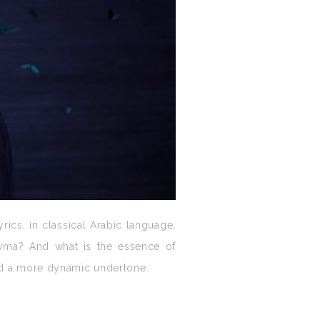
rics, in classical Arabic language,
yma? And what is the essence of
find a more dynamic undertone.