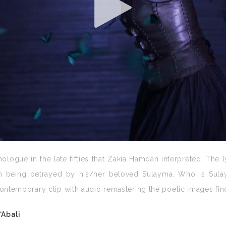
logue in the late fifties that Zakia Hamdan interpreted. The ly
on being betrayed by his/her beloved Sulayma. Who is Sula
is contemporary clip with audio remastering the poetic images 
‘Abali