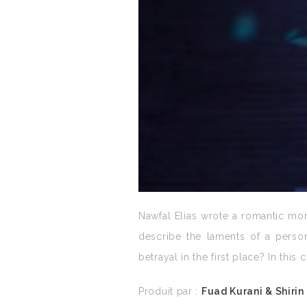
Nawfal Elias wrote a romantic mono
describe the laments of a pers
betrayal in the first place? In th
Produit par :
Fuad Kurani & Shirin 